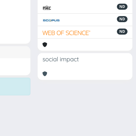
ND
ND
ND
social impact