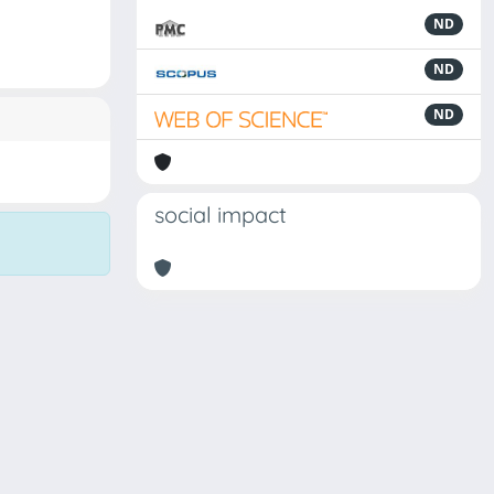
ND
ND
ND
social impact