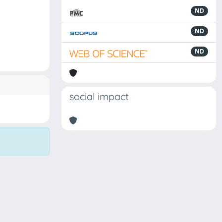
ND
ND
ND
social impact