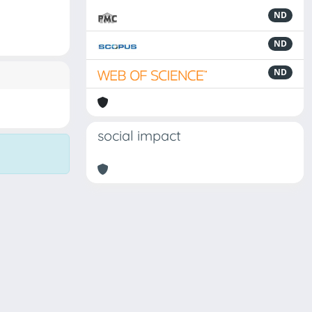
ND
ND
ND
social impact