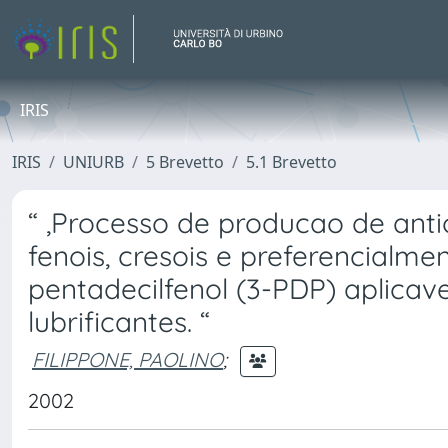
IRIS
IRIS
UNIURB
5 Brevetto
5.1 Brevetto
“ ,Processo de producao de antio
fenois, cresois e preferencialm
pentadecilfenol (3-PDP) aplicav
lubrificantes. “
FILIPPONE, PAOLINO
;
2002