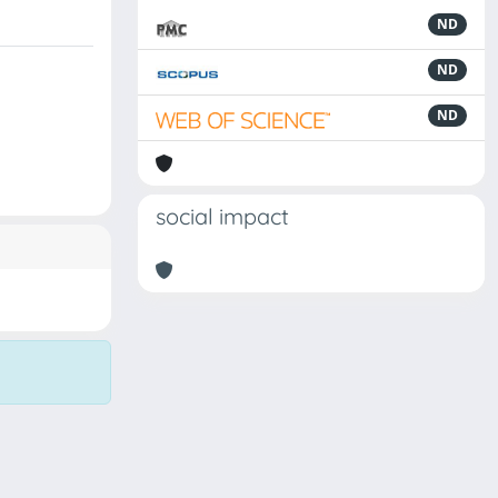
ND
ND
ND
social impact