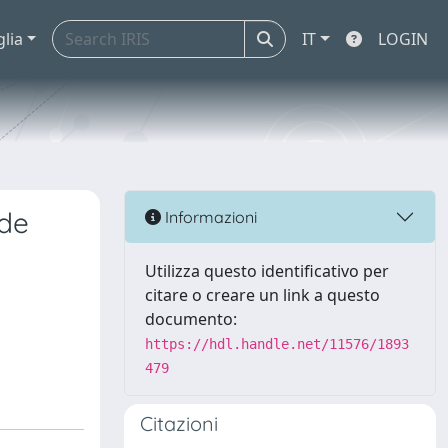
glia
IT
LOGIN
 de
Informazioni
Utilizza questo identificativo per
citare o creare un link a questo
documento:
https://hdl.handle.net/11576/1893
479
Citazioni