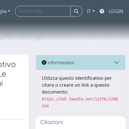
glia
IT
LOGIN
otivo
Informazioni
Le
Utilizza questo identificativo per
i
citare o creare un link a questo
documento:
https://hdl.handle.net/11576/2298
334
Citazioni