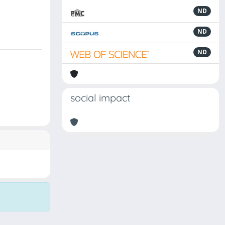
ND
ND
ND
social impact