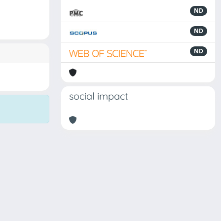
ND
ND
ND
social impact