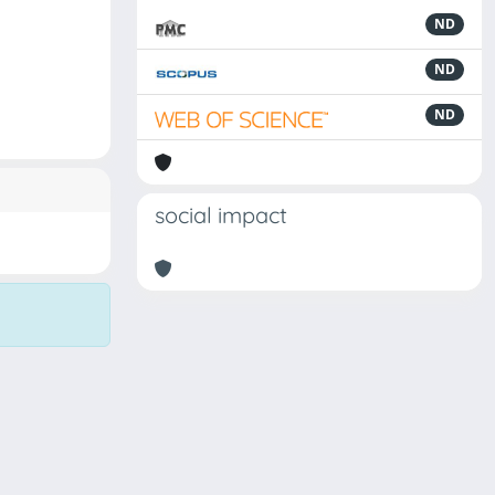
ND
ND
ND
social impact