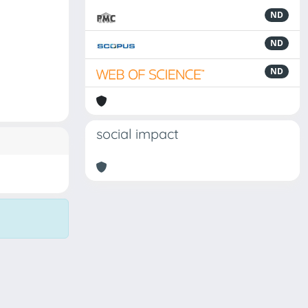
ND
ND
ND
social impact