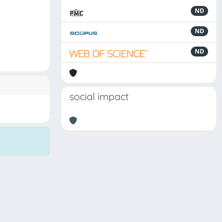
ND
ND
ND
social impact