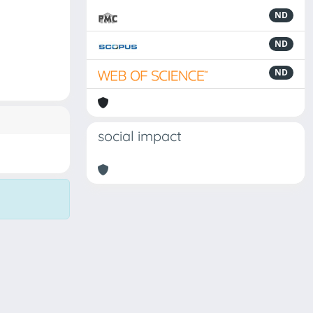
ND
ND
ND
social impact