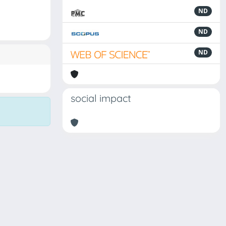
ND
ND
ND
social impact