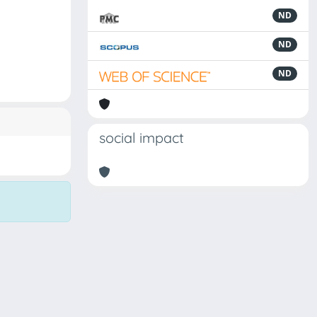
ND
ND
ND
social impact