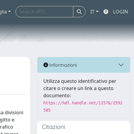
glia
IT
LOGIN
Informazioni
Utilizza questo identificativo per
citare o creare un link a questo
documento:
https://hdl.handle.net/11576/2592
585
a divisioni
gitto e
Citazioni
grafico