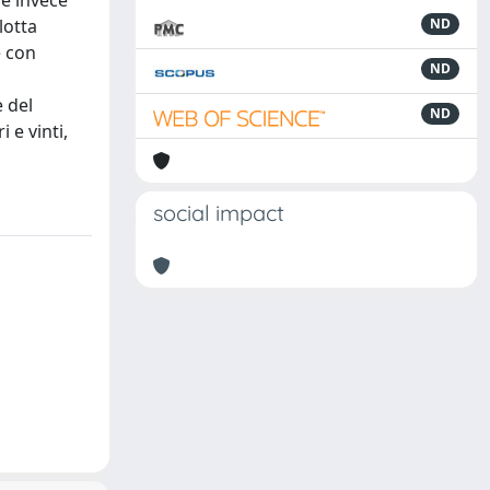
 è invece
lotta
ND
e con
ND
e del
ND
 e vinti,
social impact