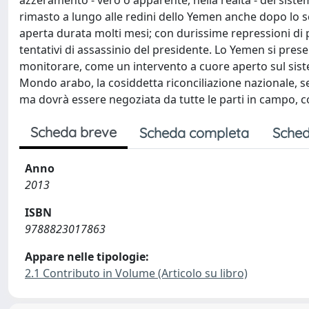
azzeramento - vero o apparente, nella realtà - del siste
rimasto a lungo alle redini dello Yemen anche dopo lo sc
aperta durata molti mesi; con durissime repressioni di pi
tentativi di assassinio del presidente. Lo Yemen si pre
monitorare, come un intervento a cuore aperto sul sistem
Mondo arabo, la cosiddetta riconciliazione nazionale, se s
ma dovrà essere negoziata da tutte le parti in campo, c
Scheda breve
Scheda completa
Sched
Anno
2013
ISBN
9788823017863
Appare nelle tipologie:
2.1 Contributo in Volume (Articolo su libro)