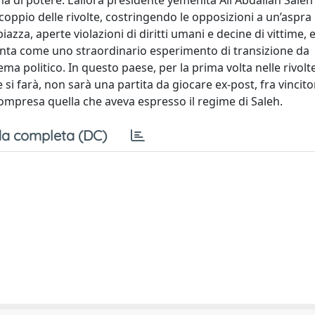
ma di potere. L’allora presidente yemenita Ali Abdallah Saleh
oppio delle rivolte, costringendo le opposizioni a un’aspra 
azza, aperte violazioni di diritti umani e decine di vittime, 
senta come uno straordinario esperimento di transizione da
a politico. In questo paese, per la prima volta nelle rivolt
i farà, non sarà una partita da giocare ex-post, fra vincitori
ompresa quella che aveva espresso il regime di Saleh.
a completa (DC)