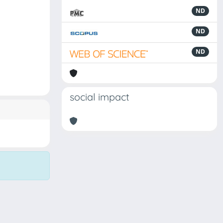
ND
ND
ND
social impact