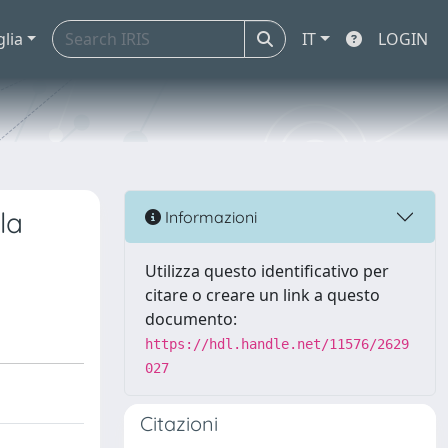
glia
IT
LOGIN
la
Informazioni
Utilizza questo identificativo per
citare o creare un link a questo
documento:
https://hdl.handle.net/11576/2629
027
Citazioni