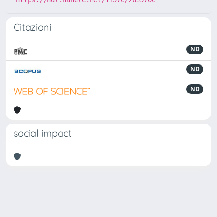
https://hdl.handle.net/11576/2639706
Citazioni
ND
ND
ND
social impact
Powered by
IRIS
-
about IRIS
-