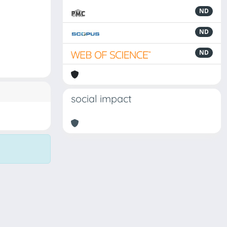
ND
ND
ND
social impact