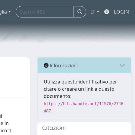
glia
IT
LOGIN
Informazioni
Utilizza questo identificativo per
citare o creare un link a questo
documento:
https://hdl.handle.net/11576/2746
487
i
e in
Citazioni
ico di