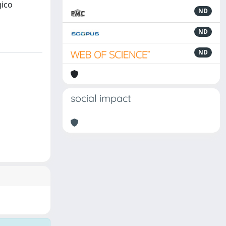
gico
ND
ND
ND
social impact