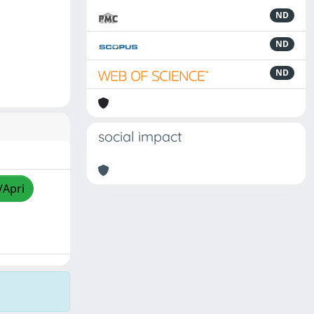
ND
ND
ND
social impact
/Apri