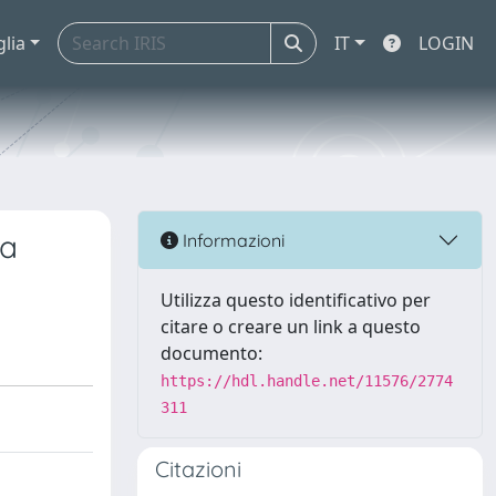
glia
IT
LOGIN
la
Informazioni
Utilizza questo identificativo per
citare o creare un link a questo
documento:
https://hdl.handle.net/11576/2774
311
Citazioni