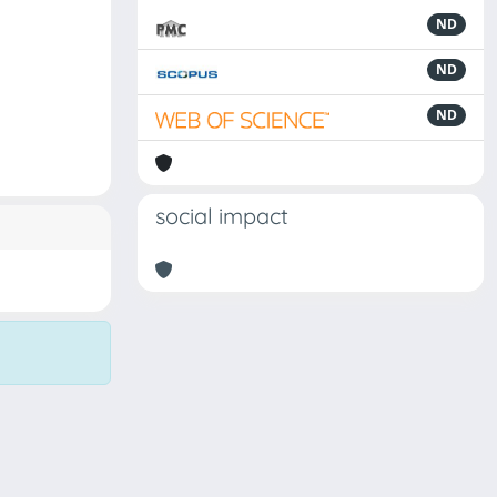
ND
ND
ND
social impact