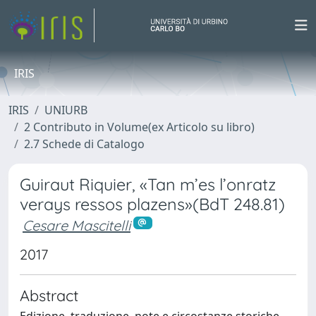
IRIS
IRIS
UNIURB
2 Contributo in Volume(ex Articolo su libro)
2.7 Schede di Catalogo
Guiraut Riquier, «Tan m’es l’onratz
verays ressos plazens»(BdT 248.81)
Cesare Mascitelli
2017
Abstract
Edizione, traduzione, note e circostanze storiche