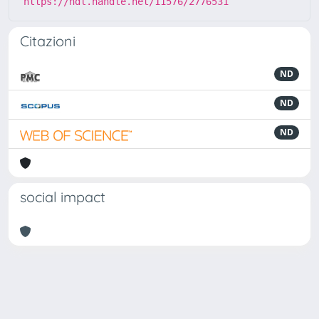
https://hdl.handle.net/11576/2776531
Citazioni
ND
ND
ND
social impact
Powered by
IRIS
-
about IRIS
-