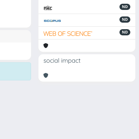
ND
ND
ND
social impact