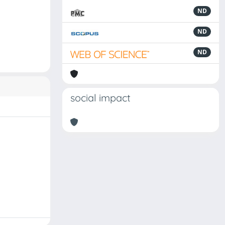
ND
ND
ND
social impact