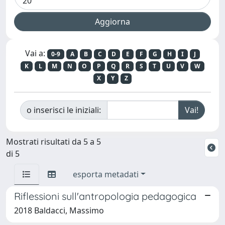
Vai a:
0-9
A
B
C
D
E
F
G
H
I
J
K
L
M
N
O
P
Q
R
S
T
U
V
W
X
Y
Z
o inserisci le iniziali:
Mostrati risultati da 5 a 5
di 5
esporta metadati
Riflessioni sull'antropologia pedagogica
2018 Baldacci, Massimo