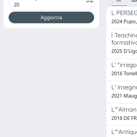
L PERSE
2024 Pupo
l Teachin
formativa
2025 D'Ugo,
L' "irreg
2016 Tonell
L' insegn
2021 Mauge
L'"Alman
2016 DE FR
L'"Antiqu