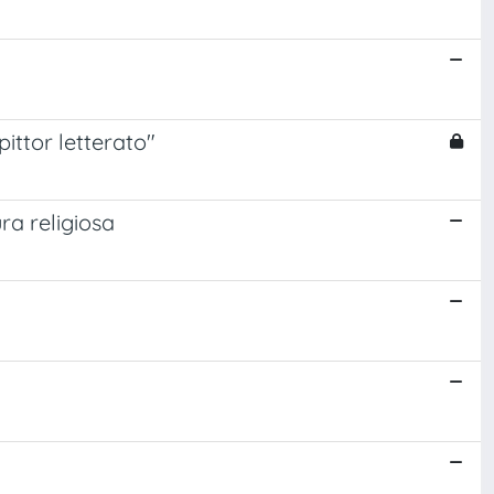
ittor letterato"
ura religiosa