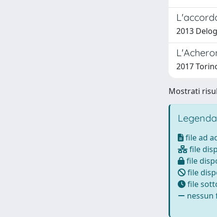
L'accordo
2013 Delog
L'Acheron
2017 Torino
Mostrati risu
Legenda
file ad 
file dis
file disp
file disp
file sot
nessun f