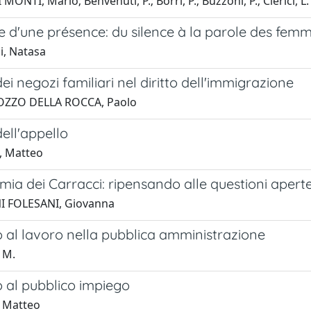
MONTI, Mario; Benvenuti, P.; Borri, P.; Buzzoni, P.; Clerici, L.
 d'une présence: du silence à la parole des femm
i, Natasa
ei negozi familiari nel diritto dell'immigrazione
ZZO DELLA ROCCA, Paolo
ell'appello
i, Matteo
ia dei Carracci: ripensando alle questioni apert
I FOLESANI, Giovanna
 al lavoro nella pubblica amministrazione
 M.
o al pubblico impiego
 Matteo