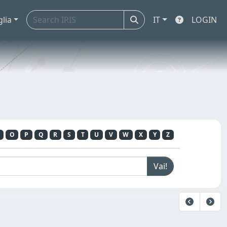
glia
IT
LOGIN
O
P
Q
R
S
T
U
V
W
X
Y
Z