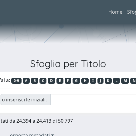
Home
Sfo
Sfoglia per Titolo
ai a:
0-9
A
B
C
D
E
F
G
H
I
J
K
L
M
N
o inserisci le iniziali:
ltati da 24.394 a 24.413 di 50.797
esporta metadati