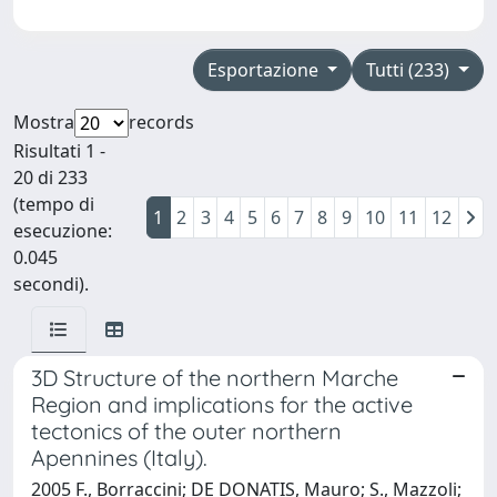
Esportazione
Tutti (233)
Mostra
records
Risultati 1 -
20 di 233
(tempo di
1
2
3
4
5
6
7
8
9
10
11
12
esecuzione:
0.045
secondi).
3D Structure of the northern Marche
Region and implications for the active
tectonics of the outer northern
Apennines (Italy).
2005 F., Borraccini; DE DONATIS, Mauro; S., Mazzoli;