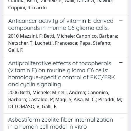
Claudia; Betti, Michele; F., Galli; Lattanzi, Davide;
Cuppini, Riccardo
Anticancer activity of vitamin E-derived
compounds in murine C6 glioma cells.
2010 Mazzini, F; Betti, Michele; Canonico, Barbara;
Netscher, T; Luchetti, Francesca; Papa, Stefano;
Galli, F.
Antiproliferative effects of tocopherols
(vitamin E) on murine glioma C6 cells:
homologue-specific control of PKC/ERK
and cyclin signaling.
2006 Betti, Michele; Minelli, Andrea; Canonico,
Barbara; Castaldo, P; Magi, S; Aisa, M. C.; Piroddi, M;
DI TOMASO, V; Galli, F.
Asbestiform zeolite fiber internalization
in a human cell model in vitro