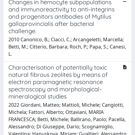
Changes in hemocyte subpopulations
and immunoreactivity to anti-integrins
and progenitors antibodies of Mytilus
galloprovincialis after bacterial
challenge.
2010 Canonico, B.; Ciacci, C.; Arcangeletti, Marcella;
Betti, M.; Citterio, Barbara; Roch, P.; Papa, S.; Canesi,
L.
Characterisation of potentially toxic
natural fibrous zeolites by means of
electron paramagnetic resonance
spectroscopy and morphological-
mineralogical studies
2022 Giordani, Matteo; Mattioli, Michele; Cangiotti,
Michela; Fattori, Alberto; Ottaviani, MARIA
FRANCESCA; Betti, Michele; Ballirano, Paolo; Pacella,
Alessandro; Di Giuseppe, Dario; Scognamiglio,
Valentina; Hanuskova, Miriam; Gualtieri, Alessandro