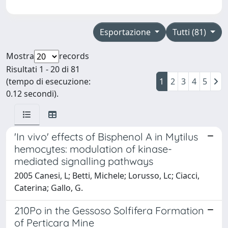
Esportazione
Tutti (81)
Mostra
records
Risultati 1 - 20 di 81
(tempo di esecuzione:
1
2
3
4
5
0.12 secondi).
'In vivo' effects of Bisphenol A in Mytilus
hemocytes: modulation of kinase-
mediated signalling pathways
2005 Canesi, L; Betti, Michele; Lorusso, Lc; Ciacci,
Caterina; Gallo, G.
210Po in the Gessoso Solfifera Formation
of Perticara Mine