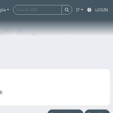
glia
IT
LOGIN
UI)