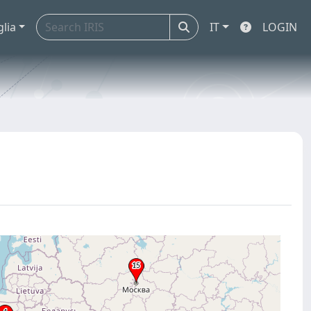
glia
IT
LOGIN