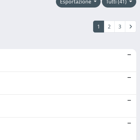
Esportazione
Tutti (41)
1
2
3