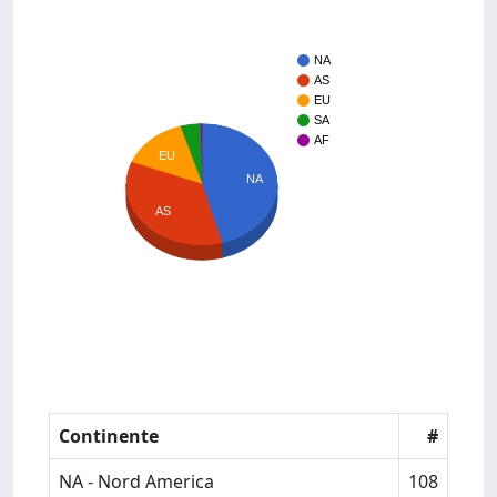
NA
AS
EU
SA
AF
EU
NA
AS
Continente
#
NA - Nord America
108