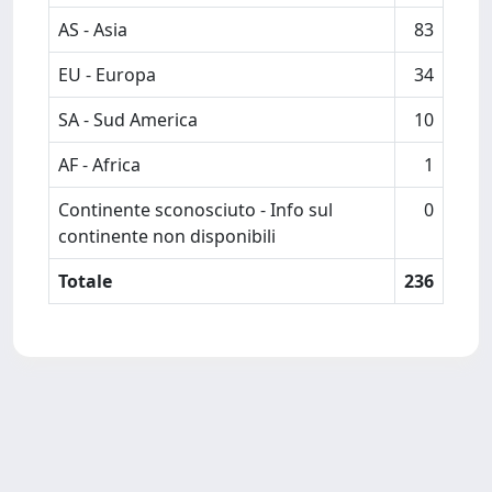
AS - Asia
83
EU - Europa
34
SA - Sud America
10
AF - Africa
1
Continente sconosciuto - Info sul
0
continente non disponibili
Totale
236
Powered by
IRIS
-
about IRIS
-
Utilizzo dei cookie
Copyright © 2026