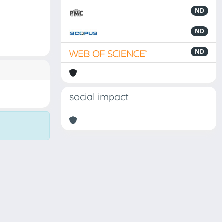
ND
ND
ND
social impact