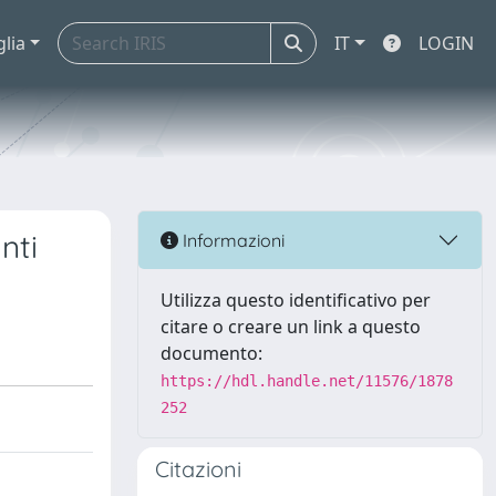
glia
IT
LOGIN
nti
Informazioni
Utilizza questo identificativo per
citare o creare un link a questo
documento:
https://hdl.handle.net/11576/1878
252
Citazioni