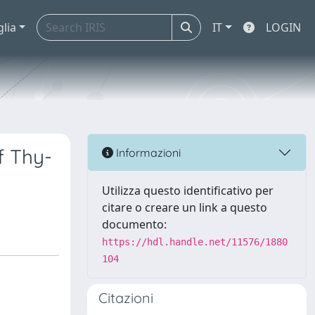
glia
IT
LOGIN
f Thy-
Informazioni
Utilizza questo identificativo per
citare o creare un link a questo
documento:
https://hdl.handle.net/11576/1880
104
Citazioni