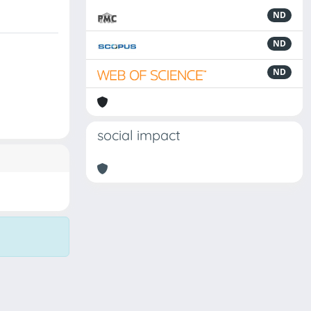
ND
ND
ND
social impact