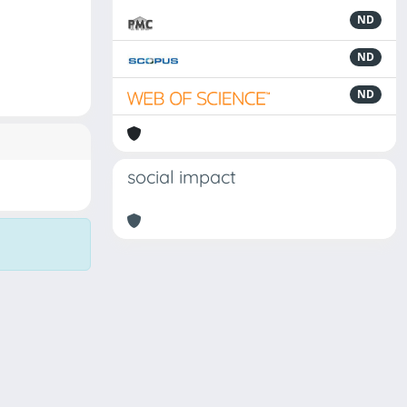
ND
ND
ND
social impact