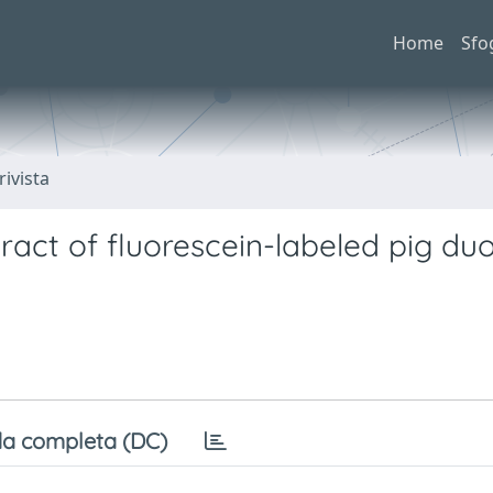
Home
Sfo
rivista
 tract of fluorescein-labeled pig du
a completa (DC)