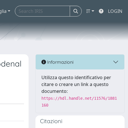
glia
IT
LOGIN
odenal
Informazioni
Utilizza questo identificativo per
citare o creare un link a questo
documento:
https://hdl.handle.net/11576/1881
160
Citazioni