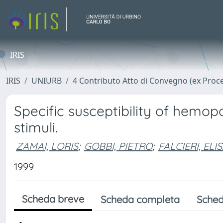
IRIS
IRIS
UNIURB
4 Contributo Atto di Convegno (ex Proc
Specific susceptibility of hemopoi
stimuli.
ZAMAI, LORIS
;
GOBBI, PIETRO
;
FALCIERI, EL
1999
Scheda breve
Scheda completa
Sched