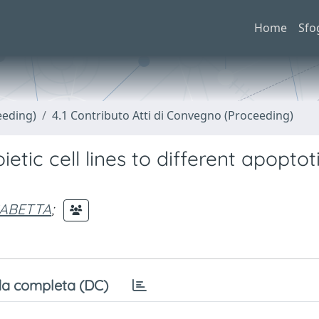
Home
Sfo
eeding)
4.1 Contributo Atti di Convegno (Proceeding)
etic cell lines to different apoptot
ISABETTA
;
a completa (DC)