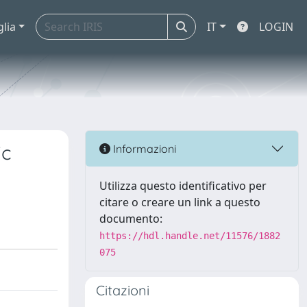
glia
IT
LOGIN
ic
Informazioni
Utilizza questo identificativo per
citare o creare un link a questo
documento:
https://hdl.handle.net/11576/1882
075
Citazioni