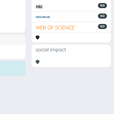
ND
ND
ND
social impact