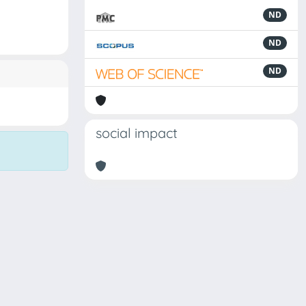
ND
ND
ND
social impact