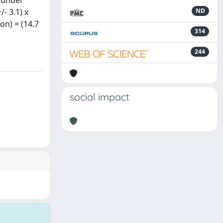
a under
- 3.1) x
ND
on) = (14.7
314
244
social impact