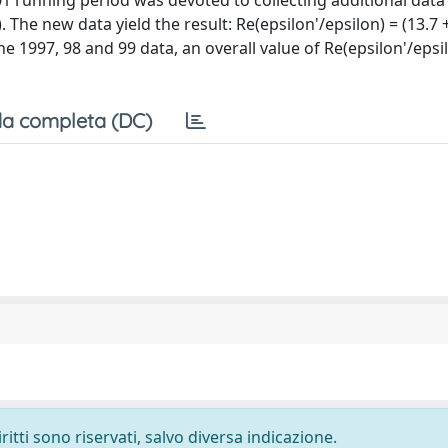
1 running period was devoted to collecting additional dat
The new data yield the result: Re(epsilon'/epsilon) = (13.7 +/
e 1997, 98 and 99 data, an overall value of Re(epsilon'/epsil
a completa (DC)
ritti sono riservati, salvo diversa indicazione.