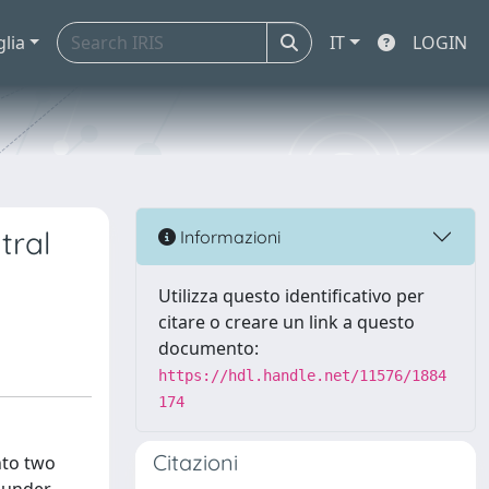
glia
IT
LOGIN
tral
Informazioni
Utilizza questo identificativo per
citare o creare un link a questo
documento:
https://hdl.handle.net/11576/1884
174
Citazioni
nto two