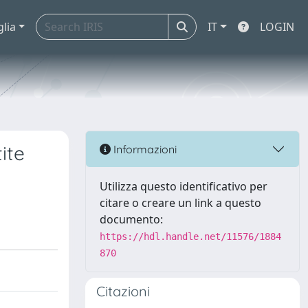
glia
IT
LOGIN
ite
Informazioni
Utilizza questo identificativo per
citare o creare un link a questo
documento:
https://hdl.handle.net/11576/1884
870
Citazioni