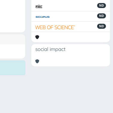
ND
ND
ND
social impact