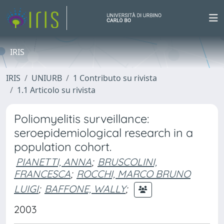
IRIS
IRIS
UNIURB
1 Contributo su rivista
1.1 Articolo su rivista
Poliomyelitis surveillance:
seroepidemiological research in a
population cohort.
PIANETTI, ANNA
;
BRUSCOLINI,
FRANCESCA
;
ROCCHI, MARCO BRUNO
LUIGI
;
BAFFONE, WALLY
;
2003