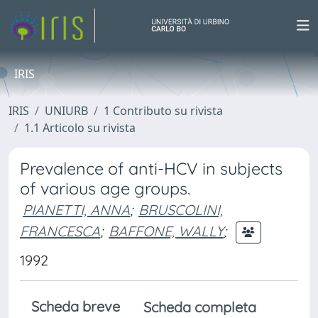
IRIS
IRIS
UNIURB
1 Contributo su rivista
1.1 Articolo su rivista
Prevalence of anti-HCV in subjects
of various age groups.
PIANETTI, ANNA
;
BRUSCOLINI,
FRANCESCA
;
BAFFONE, WALLY
;
1992
Scheda breve
Scheda completa