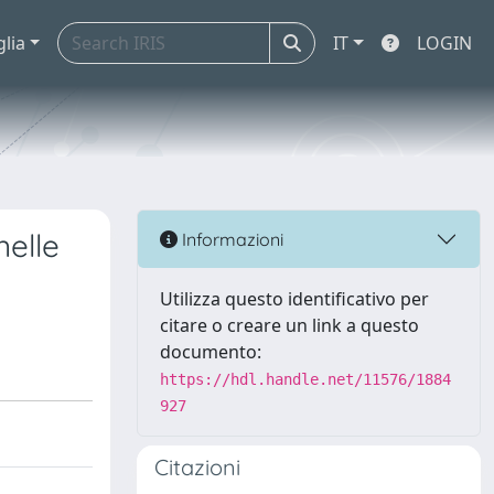
glia
IT
LOGIN
nelle
Informazioni
Utilizza questo identificativo per
citare o creare un link a questo
documento:
https://hdl.handle.net/11576/1884
927
Citazioni