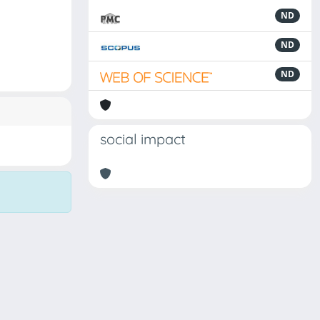
ND
ND
ND
social impact