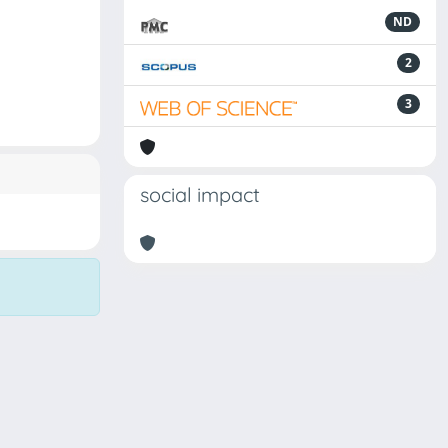
ND
2
3
social impact