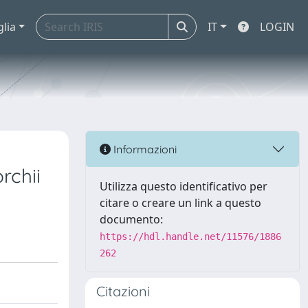
glia
IT
LOGIN
Informazioni
rchii
Utilizza questo identificativo per
citare o creare un link a questo
documento:
https://hdl.handle.net/11576/1886
262
Citazioni