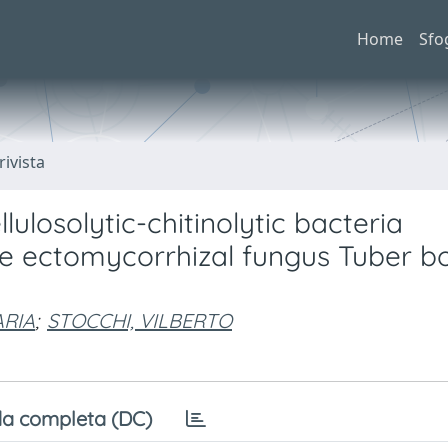
Home
Sfo
rivista
lulosolytic-chitinolytic bacteria
he ectomycorrhizal fungus Tuber bo
ARIA
;
STOCCHI, VILBERTO
a completa (DC)