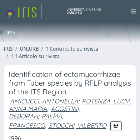
IRIS
IRIS
UNIURB
1 Contributo su rivista
1.1 Articolo su rivista
Identification of ectomycorrhizae
from Tuber species by RFLP analysis
of the ITS Region.
AMICUCCI, ANTONELLA
;
POTENZA, LUCIA
ANNA MARIA
;
AGOSTINI,
DEBORAH
;
PALMA,
FRANCESCO
;
STOCCHI, VILBERTO
1996