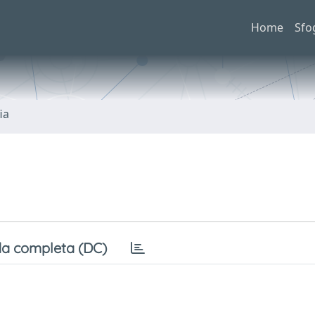
Home
Sfo
ia
a completa (DC)