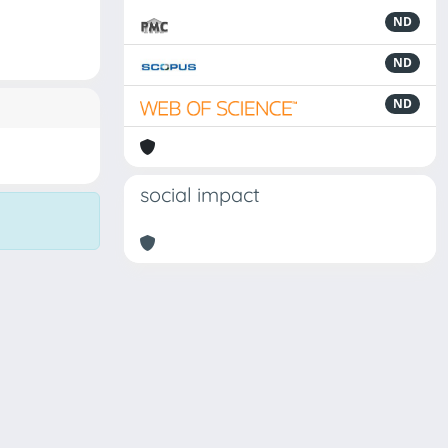
ND
ND
ND
social impact