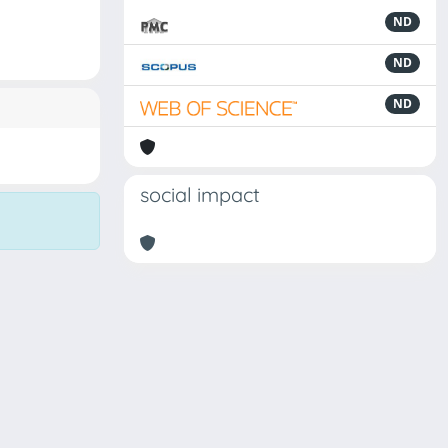
ND
ND
ND
social impact