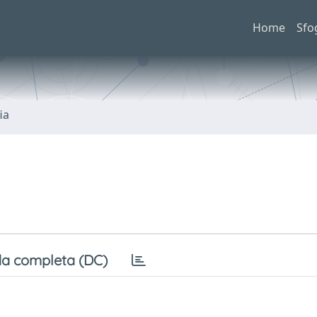
Home
Sfo
ia
a completa (DC)