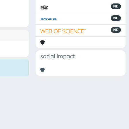
ND
ND
ND
social impact