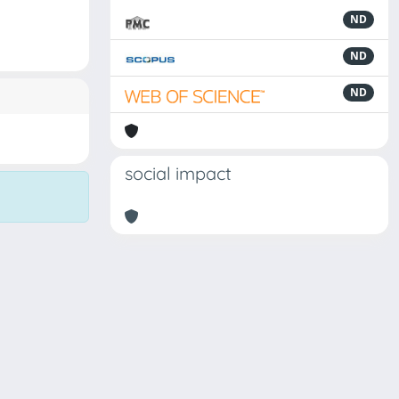
ND
ND
ND
social impact