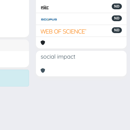
ND
ND
ND
social impact