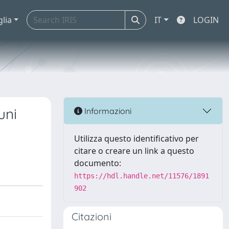
glia
IT
LOGIN
uni
Informazioni
Utilizza questo identificativo per
citare o creare un link a questo
documento:
https://hdl.handle.net/11576/1891
902
Citazioni