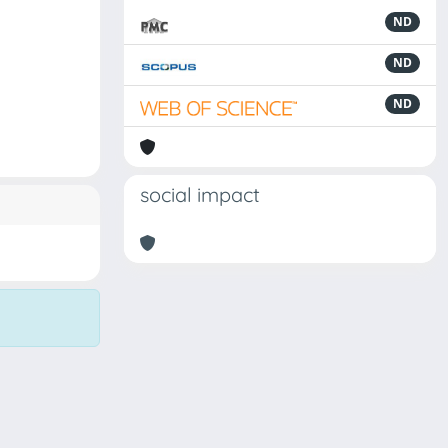
ND
ND
ND
social impact